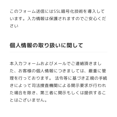
て
て
て
い
い
い
このフォーム送信にはSSL暗号化技術を導入して
る
る
る
います。入力情報は保護されますのでご安心くだ
画
画
画
さい
面
面
面
で
で
で
個人情報の取り扱いに関して
す。
す。
す。
本入力フォームおよびメールでご連絡頂きまし
た、お客様の個人情報につきましては、厳重に管
理を行っております。 法令等に基づき正規の手続
きによって司法捜査機関による開示要求が行われ
た場合を除き、第三者に開示もしくは提供するこ
とはございません。